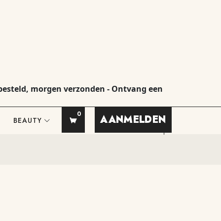
gen verzonden - Ontvang een gratis cadeau bij elke aan
0
AANMELDEN
BEAUTY