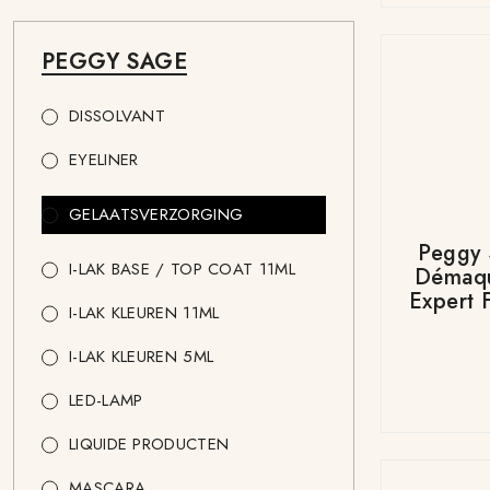
PEGGY SAGE
DISSOLVANT
EYELINER
GELAATSVERZORGING
Peggy 
I-LAK BASE / TOP COAT 11ML
Démaqu
Expert 
I-LAK KLEUREN 11ML
I-LAK KLEUREN 5ML
LED-LAMP
LIQUIDE PRODUCTEN
MASCARA