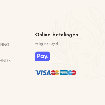
Online betalingen
veilig via Pay.nl
GING
HNIEK