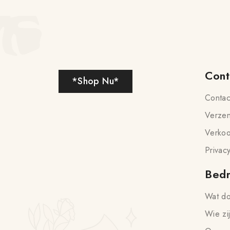
Cont
*Shop Nu*
Contac
Verzen
Verko
Privac
Bedr
Wat d
Wie zi