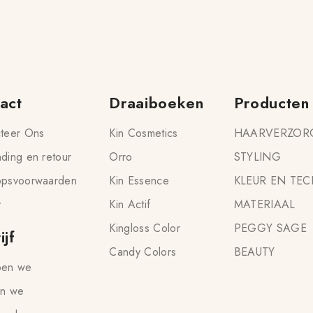
act
Draaiboeken
Producten
teer Ons
Kin Cosmetics
HAARVERZOR
ding en retour
Orro
STYLING
opsvoorwaarden
Kin Essence
KLEUR EN TEC
y
Kin Actif
MATERIAAL
Kingloss Color
PEGGY SAGE
ijf
Candy Colors
BEAUTY
oen we
jn we